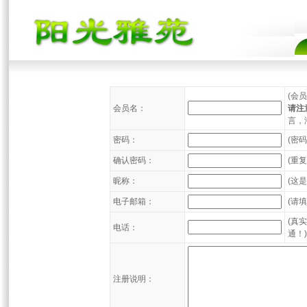
(会
会员名：
请注
言，
密码：
(密
确认密码：
(重
昵称：
(这
电子邮箱：
(请
(真
电话：
通！)
注册说明：