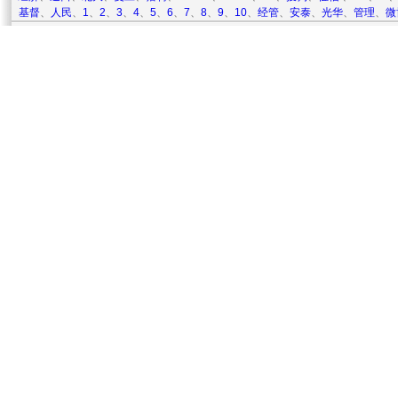
基督
、
人民
、
1
、
2
、
3
、
4
、
5
、
6
、
7
、
8
、
9
、
10
、
经管
、
安泰
、
光华
、
管理
、
微