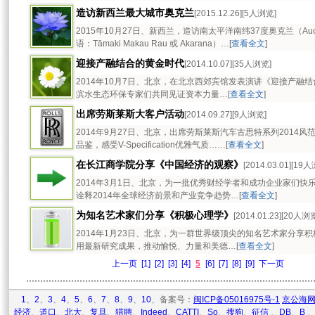
造访新西兰最大城市奥克兰
[2015.12.26][5人浏览]
2015年10月27日、新西兰，造访南太平洋南纬37度奥克兰（Aucklan
语：Tāmaki Makau Rau 或 Akarana）…[
查看全文
]
迎接产融结合的黄金时代
[2014.10.07][35人浏览]
2014年10月7日、北京，在北京西郊宾馆发表演讲《迎接产融
滨水生态环保专家们共同见证资本力量…[
查看全文
]
出席劳斯莱斯大客户活动
[2014.09.27][9人浏览]
2014年9月27日、北京，出席劳斯莱斯汽车古思特系列2014
品鉴，感受V-Specification优雅气质……[
查看全文
]
在长江商学院分享《中国经济的观察》
[2014.03.01][19
2014年3月1日、北京，为一批优秀财经学者和成功企业家们快
诠释2014年全球经济前景和产业竞争趋势…[
查看全文
]
为知名艺术家们分享《积极心理学》
[2014.01.23][20人浏
2014年1月23日、北京，为一群世界级顶尖的知名艺术家分享积
用最新研究成果，推动愉悦、力量和美德…[
查看全文
]
上一页
[1]
[2]
[3]
[4]
5
[6]
[7]
[8]
[9]
下一页
1
、
2
、
3
、
4
、
5
、
6
、
7
、
8
、
9
、
10
、备案号：
闽ICP备05016975号-1
京公海网安
经济
、
道口
、
北大
、
复旦
、
猎聘
、
Indeed
、
CATTI
、
So
、
搜狗
、
征信
、
DB
、
B