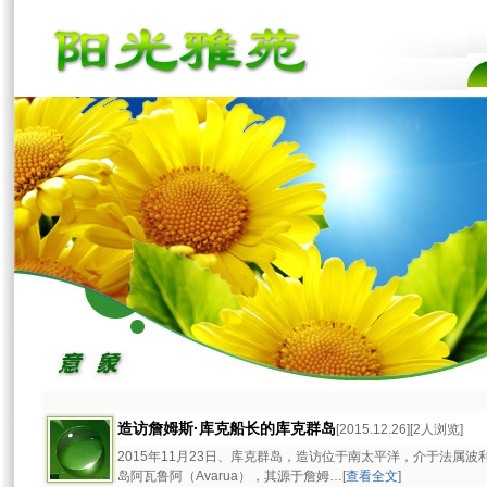
造访詹姆斯·库克船长的库克群岛
[2015.12.26][2人浏览]
2015年11月23日、库克群岛，造访位于南太平洋，介于法属
岛阿瓦鲁阿（Avarua），其源于詹姆…[
查看全文
]